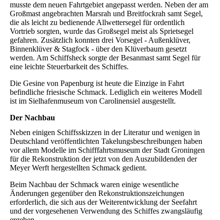
musste dem neuen Fahrtgebiet angepasst werden. Neben der am
Großmast angebrachten Marsrah und Breitfockrah samt Segel,
die als leicht zu bedienende Allwettersegel für ordentlich
Vortrieb sorgten, wurde das Großsegel meist als Sprietsegel
gefahren. Zusätzlich konnten drei Vorsegel - Außenklüver,
Binnenklüver & Stagfock - über den Klüverbaum gesetzt
werden. Am Schiffsheck sorgte der Besanmast samt Segel für
eine leichte Steuerbarkeit des Schiffes.
Die Gesine von Papenburg ist heute die Einzige in Fahrt
befindliche friesische Schmack. Lediglich ein weiteres Modell
ist im Sielhafenmuseum von Carolinensiel ausgestellt.
Der Nachbau
Neben einigen Schiffsskizzen in der Literatur und wenigen in
Deutschland veröffentlichten Takelungsbeschreibungen haben
vor allem Modelle im Schifffahrtsmuseum der Stadt Groningen
für die Rekonstruktion der jetzt von den Auszubildenden der
Meyer Werft hergestellten Schmack gedient.
Beim Nachbau der Schmack waren einige wesentliche
Änderungen gegenüber den Rekonstruktionszeichungen
erforderlich, die sich aus der Weiterentwicklung der Seefahrt
und der vorgesehenen Verwendung des Schiffes zwangsläufig
ergeben.